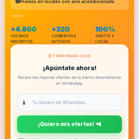
❄️
Promos en locales con aire acondicionado
+4.800
+320
100%
VECINOS
COMERCIOS
GRATIS Y
INSCRITOS
ACTIVOS
LOCAL
🗓️ TEMPORADA 2026
¡Apúntate ahora!
Recibe las mejores ofertas de tu barrio directamente
en WhatsApp.
📱
¡Quiero mis ofertas! 📲