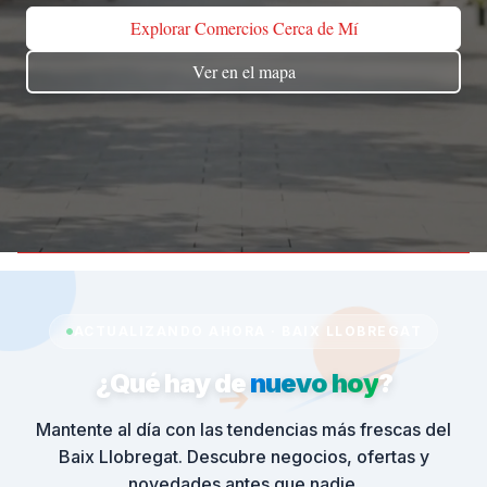
Explorar Comercios Cerca de Mí
Ver en el mapa
ACTUALIZANDO AHORA · BAIX LLOBREGAT
➔
¿Qué hay de
nuevo hoy
?
Mantente al día con las tendencias más frescas del
Baix Llobregat. Descubre negocios, ofertas y
novedades antes que nadie.