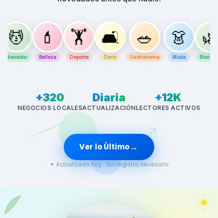
💄
🏋️
🛋️
🥗
👗
🌿

→
r
Belleza
Deporte
Deco
Gastronomía
Moda
Bienestar
Bell
+320
Diaria
+12K
NEGOCIOS LOCALES
ACTUALIZACIÓN
LECTORES ACTIVOS
↗
→
Ver lo Último
✦ Actualizado hoy · Sin registro necesario