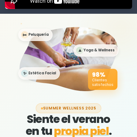
✂️
Peluquería
🧘
Yoga & Wellness
98%
✨
Estética Facial
Clientes
satisfechos
SUMMER WELLNESS 2025
Siente el verano
en tu
propia piel
.