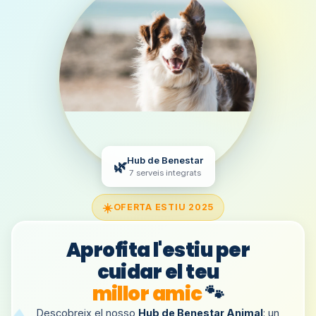
Hub de Benestar
🌿
7 serveis integrats
☀️
OFERTA ESTIU 2025
Aprofita l'estiu per
cuidar el teu
millor amic
🐾
Descobreix el nosso
Hub de Benestar Animal
: un