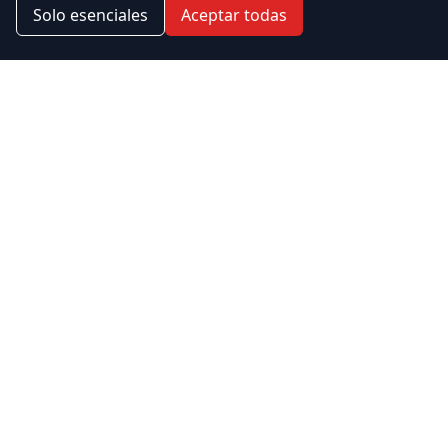
Solo esenciales
Aceptar todas
Comercio Local
CercaDeMi
Quien Somos
Actualidad