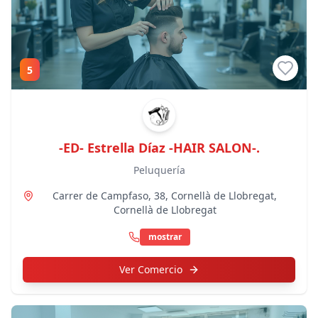
5
-ED- Estrella Díaz -HAIR SALON-.
Peluquería
Carrer de Campfaso, 38
, Cornellà de Llobregat
,
Cornellà de Llobregat
mostrar
Ver Comercio