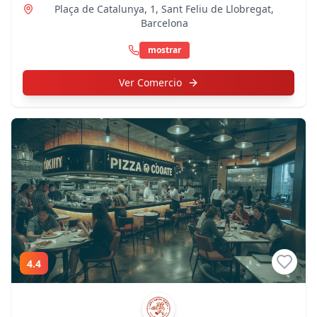
Plaça de Catalunya, 1
, Sant Feliu de Llobregat
,
Barcelona
mostrar
Ver Comercio
4.4